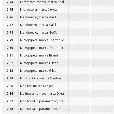
Fotômetro chama, marca Analyser
2.74
2.75
Impressora, marca Xerox
2.76
Manômetro, marca Makil
2.77
Manômetro, marca Makil
2.78
Manômetro, marca NAKA
Micropipeta, marca ThermoScentific
2.79
Micropipeta, marca ThermoScentific
2.80
2.81
Micropipeta, marca Brand
2.82
Micropipeta, marca Gilson
2.83
Micropipeta, marca Gilson
2.84
Modulo CO2, marca Mindray
2.85
Monitor, marca Drager
2.86
Multiparametrico, marca Dixtal
Monitor Multiparametrico, marca GE
2.87
Monitor Multiparametrico, marca GE
2.88