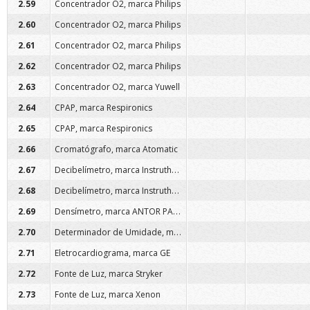
2.59
Concentrador O2, marca Philips
2.60
Concentrador O2, marca Philips
2.61
Concentrador O2, marca Philips
2.62
Concentrador O2, marca Philips
2.63
Concentrador O2, marca Yuwell
2.64
CPAP, marca Respironics
2.65
CPAP, marca Respironics
2.66
Cromatógrafo, marca Atomatic
Decibelímetro, marca Instrutherm
2.67
Decibelímetro, marca Instrutherm
2.68
Densímetro, marca ANTOR PAAR
2.69
Determinador de Umidade, marca Gehaka
2.70
2.71
Eletrocardiograma, marca GE
2.72
Fonte de Luz, marca Stryker
2.73
Fonte de Luz, marca Xenon