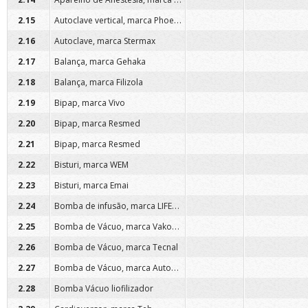
Autoclave vertical, marca Phoenix
2.15
2.16
Autoclave, marca Stermax
2.17
Balança, marca Gehaka
2.18
Balança, marca Filizola
2.19
Bipap, marca Vivo
2.20
Bipap, marca Resmed
2.21
Bipap, marca Resmed
2.22
Bisturi, marca WEM
2.23
Bisturi, marca Emai
Bomba de infusão, marca LIFEMED
2.24
Bomba de Vácuo, marca Vakotec
2.25
2.26
Bomba de Vácuo, marca Tecnal
Bomba de Vácuo, marca Autoclave
2.27
2.28
Bomba Vácuo liofilizador