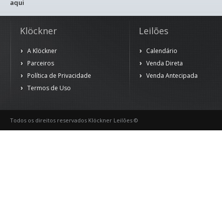
aqui
Klöckner
Leilões
A Klöckner
Calendário
Parceiros
Venda Direta
Política de Privacidade
Venda Antecipada
Termos de Uso
Todos os direitos reservados Klöckner Leilões ©