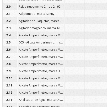
2.0
Ref. agrupamento 2.1 ao 2.192
2.1
Adipometro, marca Sanny
Agitador de Plaquetas, marca Helmer
2.2
Agitador magnetico, marca Tecnal
2.3
Alicate Amperímetro, marca Minipa
2.4
005 - Alicate Amperímetro, marca Minipa, modelo ET-3200, avaliado em R$ 63,00 (sessenta e três reais);
2.5
Alicate Amperímetro, marca Minipa
2.6
Alicate Amperímetro, marca Minipa
2.7
Alicate Amperímetro, marca Minipa
2.8
Alicate Amperímetro, marca Uni-T
2.9
Alicate Amperímetro, marca Minipa.
2.10
Alicate Amperímetro, marca Minipa,
2.11
Alicate Amperímetro, marca Minipa
2.12
Analisador de Água, marca O.I. Analytical
2.13
Aparelho de Anestesia, marca Takaoka
2.14