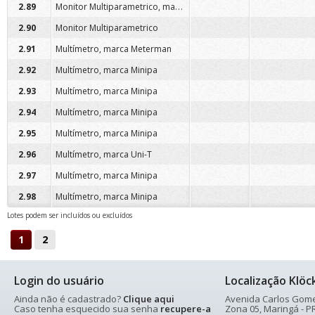
Monitor Multiparametrico, marca Dixtal
2.89
2.90
Monitor Multiparametrico
2.91
Multímetro, marca Meterman
2.92
Multímetro, marca Minipa
2.93
Multímetro, marca Minipa
2.94
Multímetro, marca Minipa
2.95
Multímetro, marca Minipa
2.96
Multímetro, marca Uni-T
2.97
Multímetro, marca Minipa
2.98
Multímetro, marca Minipa
Lotes podem ser incluídos ou excluídos
1
2
Login do usuário
Localização Klöc
Ainda não é cadastrado?
Clique aqui
Avenida Carlos Gomes
Caso tenha esquecido sua senha
recupere-a
Zona 05, Maringá - PR