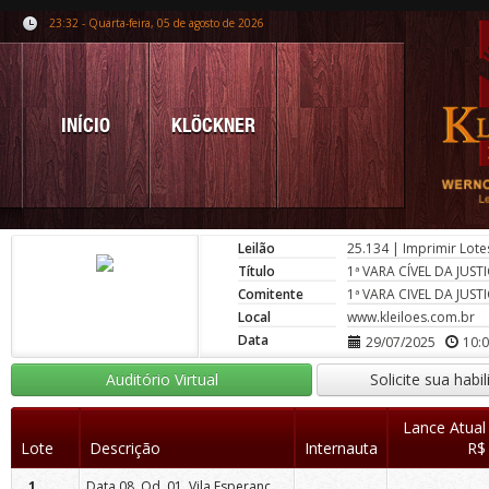
23:32 - Quarta-feira, 05 de agosto de 2026
INÍCIO
KLÖCKNER
Leilão
25.134
|
Imprimir Lote
Título
1ª VARA CÍVEL DA JUS
Comitente
1ª VARA CIVEL DA JUS
Local
www.kleiloes.com.br
Data
29/07/2025
10:
Auditório Virtual
Solicite sua habi
Lance Atual
Lote
Descrição
Internauta
R$
Data 08, Qd. 01, Vila Esperança, Maringá/Pr.
1