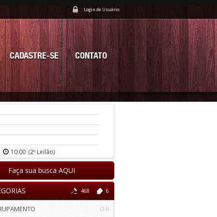
Login de Usuário
CADASTRE-SE
CONTATO
10:00
(2º Leilão)
Faça sua busca AQUI
EGORIAS
468
6
RUPAMENTO
(24)