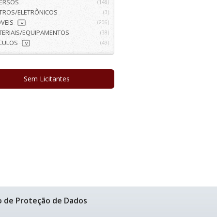
VERSOS
(148)
ETROS/ELETRÔNICOS
(3)
VEIS
(206)
>
TERIAIS/EQUIPAMENTOS
(38)
ÍCULOS
(49)
>
Sem Licitantes
o de Proteção de Dados