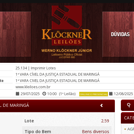
DÚVIDAS
25.134
|
Imprimir Lotes
1ª VARA CÍVEL DA JUSTIÇA ESTADUAL DE MARINGÁ
te
1ª VARA CIVEL DA JUSTIÇA ESTADUAL DE MARINGÁ
www.kleiloes.com.br
29/07/2025
10:00
(1º Leilão)
12/08/2025
ONLINE E PRESENCIAL
AL DE MARINGÁ
CAT
Lote
2.59
AG
Tipo do Bem
Bens diversos