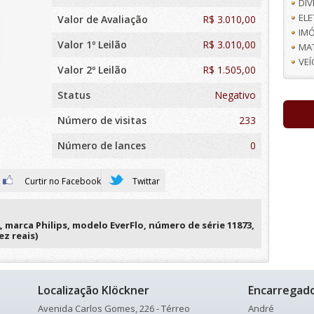
DI
EL
Valor de Avaliação
R$
3.010,00
IMÓ
Valor 1º Leilão
R$ 3.010,00
MA
VE
Valor 2º Leilão
R$ 1.505,00
Status
Negativo
Número de visitas
233
Número de lances
0
Curtir no Facebook
Twittar
 marca Philips, modelo EverFlo, número de série 11873,
ez reais)
Localização Klöckner
Encarregad
Avenida Carlos Gomes, 226 - Térreo
André