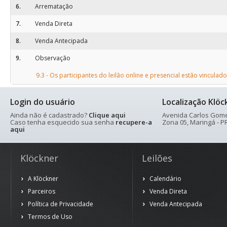
6.
Arrematação
7.
Venda Direta
8.
Venda Antecipada
9.
Observação
9.3 - Os participantes do leilão online e presencial estão vincul
Login do usuário
Localização Klöc
Ainda não é cadastrado?
Clique aqui
Avenida Carlos Gomes
Caso tenha esquecido sua senha
recupere-a
Zona 05, Maringá - PR
aqui
Klöckner
Leilões
A Klöckner
Calendário
Parceiros
Venda Direta
Política de Privacidade
Venda Antecipada
Termos de Uso