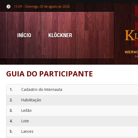
13:09 - Domingo, 09 de agosto de 2026
INÍCIO
KLÖCKNER
GUIA DO PARTICIPANTE
1.
Cadastro do Internauta
2.
Habilitação
3.
Leilão
4.
Lote
5.
Lances