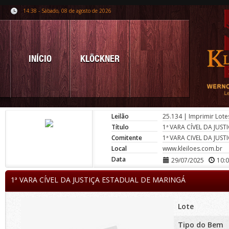
14:38 - Sábado, 08 de agosto de 2026
INÍCIO
KLÖCKNER
Leilão
25.134
|
Imprimir Lote
Título
1ª VARA CÍVEL DA JUS
Comitente
1ª VARA CIVEL DA JUS
Local
www.kleiloes.com.br
Data
29/07/2025
10:
1ª VARA CÍVEL DA JUSTIÇA ESTADUAL DE MARINGÁ
Lote
Tipo do Bem