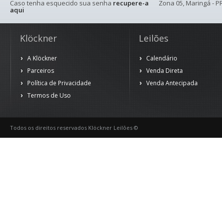
Caso tenha esquecido sua senha
recupere-a
Zona 05, Maringá - PR
aqui
Klöckner
Leilões
A Klöckner
Calendário
Parceiros
Venda Direta
Política de Privacidade
Venda Antecipada
Termos de Uso
Todos os direitos reservados Klöckner Leilões ©