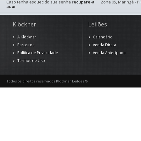
Caso tenha esquecido sua senha
recupere-a
Zona 05, Maringá - PR
aqui
Klöckner
Leilões
A Klöckner
Calendário
Parceiros
Venda Direta
Política de Privacidade
Venda Antecipada
Termos de Uso
Todos os direitos reservados Klöckner Leilões ©