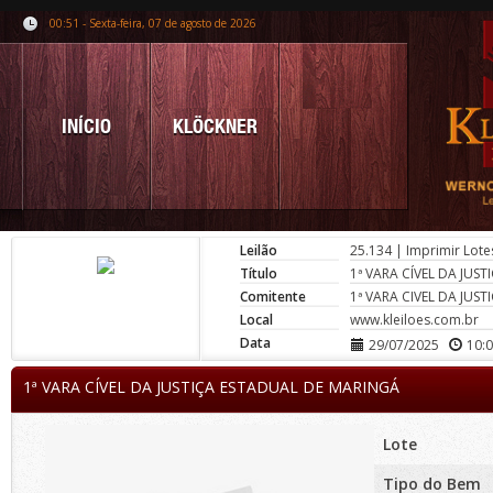
00:51 - Sexta-feira, 07 de agosto de 2026
INÍCIO
KLÖCKNER
Leilão
25.134
|
Imprimir Lote
Título
1ª VARA CÍVEL DA JUS
Comitente
1ª VARA CIVEL DA JUS
Local
www.kleiloes.com.br
Data
29/07/2025
10:
1ª VARA CÍVEL DA JUSTIÇA ESTADUAL DE MARINGÁ
Lote
Tipo do Bem