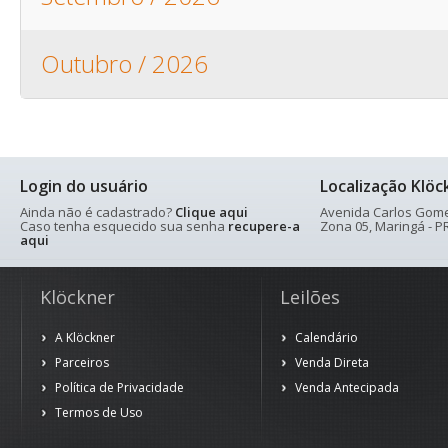
Outubro / 2026
Login do usuário
Localização Klöc
Ainda não é cadastrado?
Clique aqui
Avenida Carlos Gomes
Caso tenha esquecido sua senha
recupere-a
Zona 05, Maringá - PR
aqui
Klöckner
Leilões
A Klöckner
Calendário
Parceiros
Venda Direta
Política de Privacidade
Venda Antecipada
Termos de Uso