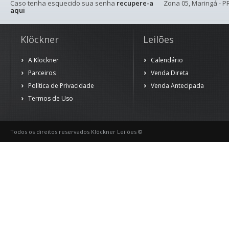
Caso tenha esquecido sua senha
recupere-a
Zona 05, Maringá - PR
aqui
Klöckner
Leilões
A Klöckner
Calendário
Parceiros
Venda Direta
Política de Privacidade
Venda Antecipada
Termos de Uso
Todos os direitos reservados Klöckner Leilões ©