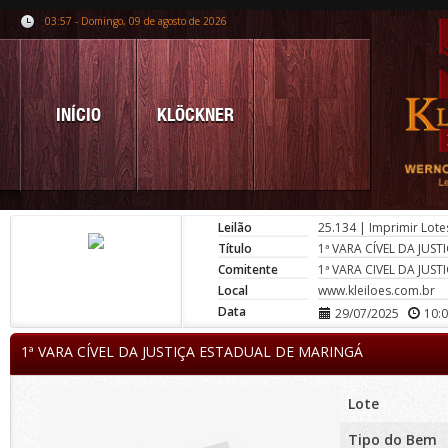
03:57 - Domingo, 09 de agosto de 2026
INÍCIO
KLÖCKNER
Leilão
25.134
|
Imprimir Lote
Título
1ª VARA CÍVEL DA JUS
Comitente
1ª VARA CIVEL DA JUS
Local
www.kleiloes.com.br
Data
29/07/2025
10:
1ª VARA CÍVEL DA JUSTIÇA ESTADUAL DE MARINGÁ
Lote
Tipo do Bem