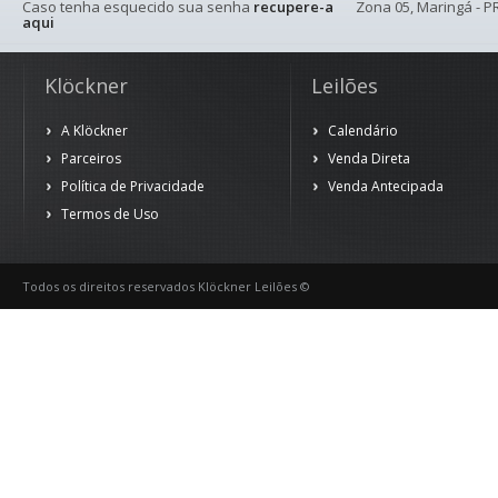
Caso tenha esquecido sua senha
recupere-a
Zona 05, Maringá - PR
aqui
Klöckner
Leilões
A Klöckner
Calendário
Parceiros
Venda Direta
Política de Privacidade
Venda Antecipada
Termos de Uso
Todos os direitos reservados Klöckner Leilões ©