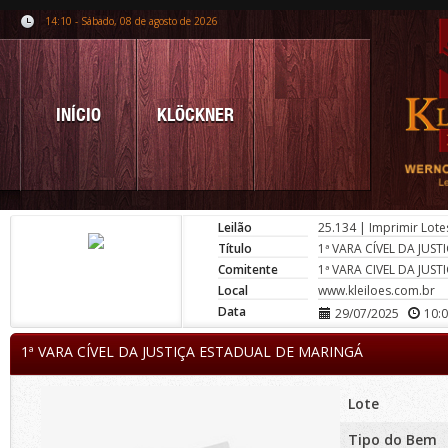
14:10 - Sábado, 08 de agosto de 2026
INÍCIO
KLÖCKNER
Leilão
25.134
|
Imprimir Lote
Título
1ª VARA CÍVEL DA JUS
Comitente
1ª VARA CIVEL DA JUS
Local
www.kleiloes.com.br
Data
29/07/2025
10:
1ª VARA CÍVEL DA JUSTIÇA ESTADUAL DE MARINGÁ
Lote
Tipo do Bem