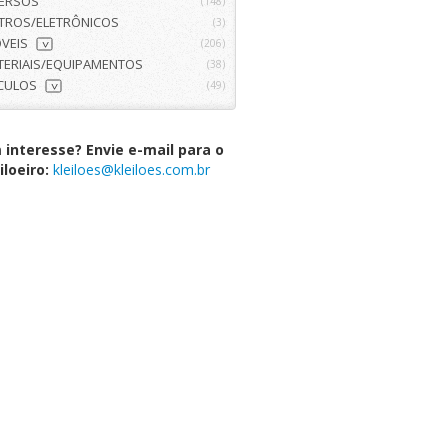
VERSOS
(148)
ETROS/ELETRÔNICOS
(3)
VEIS
(206)
>
TERIAIS/EQUIPAMENTOS
(38)
ÍCULOS
(49)
>
interesse? Envie e-mail para o
iloeiro:
kleiloes@kleiloes.com.br