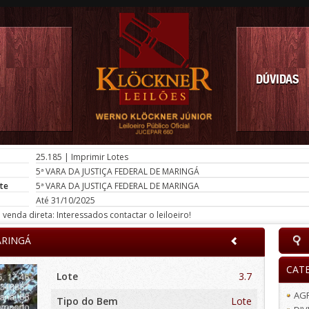
DÚVIDAS
25.185
|
Imprimir Lotes
5ª VARA DA JUSTIÇA FEDERAL DE MARINGÁ
te
5ª VARA DA JUSTIÇA FEDERAL DE MARINGA
Até 31/10/2025
venda direta: Interessados contactar o leiloeiro!
ARINGÁ
CAT
Lote
3.7
AG
Tipo do Bem
Lote