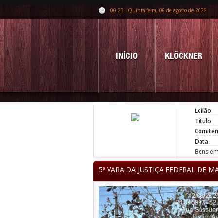
00:23 - Quinta-feira, 06 de agosto de 2026
INÍCIO
KLÖCKNER
Leilão
Título
Comiten
Data
Bens em 
5ª VARA DA JUSTIÇA FEDERAL DE M