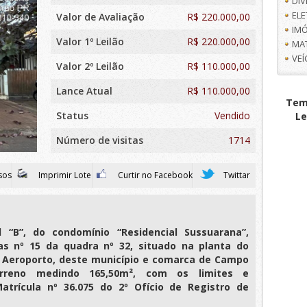
DI
EL
Valor de Avaliação
R$
220.000,00
IMÓ
Valor 1º Leilão
R$ 220.000,00
MA
VE
Valor 2º Leilão
R$ 110.000,00
Lance Atual
R$ 110.000,00
Tem 
Status
Vendido
Le
Número de visitas
1714
sos
Imprimir Lote
Curtir no Facebook
Twittar
l “B”, do condomínio “Residencial Sussuarana”,
ras nº 15 da quadra nº 32, situado na planta do
Aeroporto, deste município e comarca de Campo
erreno medindo 165,50m², com os limites e
trícula nº 36.075 do 2º Ofício de Registro de