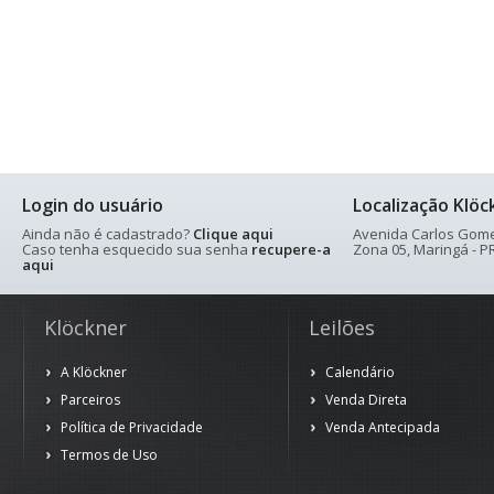
Login do usuário
Localização Klöc
Ainda não é cadastrado?
Clique aqui
Avenida Carlos Gomes
Caso tenha esquecido sua senha
recupere-a
Zona 05, Maringá - PR
aqui
Klöckner
Leilões
A Klöckner
Calendário
Parceiros
Venda Direta
Política de Privacidade
Venda Antecipada
Termos de Uso