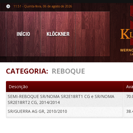
11:51 - Quinta-feira, 06 de agosto de 2026
INÍCIO
KLÖCKNER
CATEGORIA:
REBOQUE
Descrição
Ava
SEMI-REBOQUE SR/NOMA SR2E18RT1 CG e SR/NOMA
70.
SR2E18RT2 CG, 2014/2014
SR/GUERRA AG GR, 2010/2010
38.