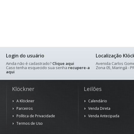
Login do usuário
Localização Klöc
Ainda não é cadastrado?
Clique aqui
Avenida Carlos Gomes
Caso tenha esquecido sua senha
recupere-a
Zona 05, Maringá - PR
aqui
Klöckner
Leilões
A Klöckner
Calendário
Parceiros
Venda Direta
Política de Privacidade
Venda Antecipada
Termos de Uso