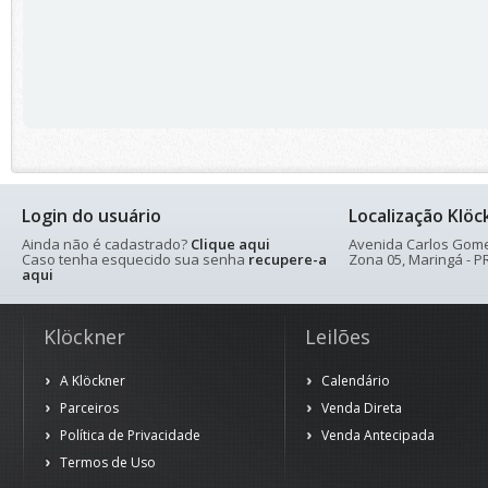
Login do usuário
Localização Klöc
Ainda não é cadastrado?
Clique aqui
Avenida Carlos Gomes
Caso tenha esquecido sua senha
recupere-a
Zona 05, Maringá - PR
aqui
Klöckner
Leilões
A Klöckner
Calendário
Parceiros
Venda Direta
Política de Privacidade
Venda Antecipada
Termos de Uso