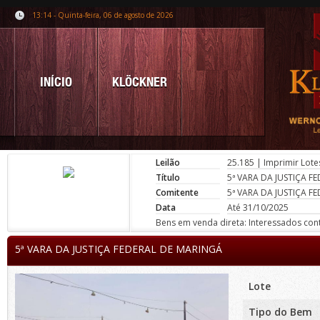
13:14 - Quinta-feira, 06 de agosto de 2026
INÍCIO
KLÖCKNER
Leilão
25.185
|
Imprimir Lote
Título
5ª VARA DA JUSTIÇA F
Comitente
5ª VARA DA JUSTIÇA F
Data
Até 31/10/2025
Bens em venda direta: Interessados conta
5ª VARA DA JUSTIÇA FEDERAL DE MARINGÁ
Lote
Tipo do Bem