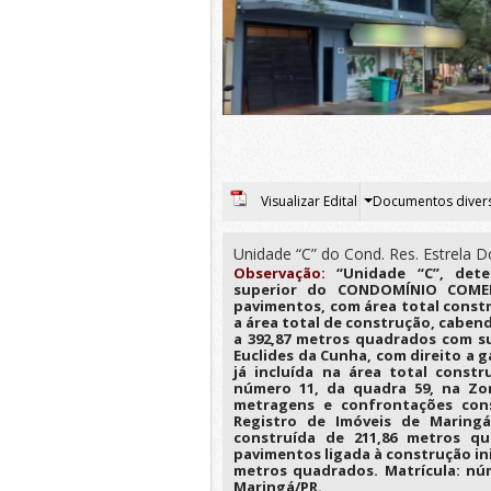
Visualizar Edital
Documentos diver
Unidade “C” do Cond. Res. Estrela D
Observação:
“Unidade “C”, det
superior do CONDOMÍNIO COMER
pavimentos, com área total constr
a área total de construção, cabend
a 392,87 metros quadrados com su
Euclides da Cunha, com direito a 
já incluída na área total const
número 11, da quadra 59, na Zon
metragens e confrontações cons
Registro de Imóveis de Maring
construída de 211,86 metros q
pavimentos ligada à construção ini
metros quadrados. Matrícula: núm
Maringá/PR.