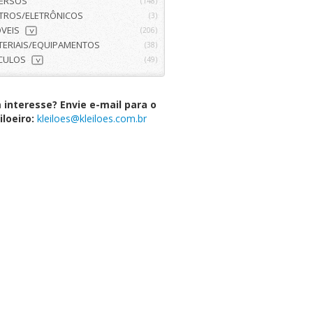
VERSOS
(148)
ETROS/ELETRÔNICOS
(3)
VEIS
(206)
>
TERIAIS/EQUIPAMENTOS
(38)
ÍCULOS
(49)
>
interesse? Envie e-mail para o
iloeiro:
kleiloes@kleiloes.com.br