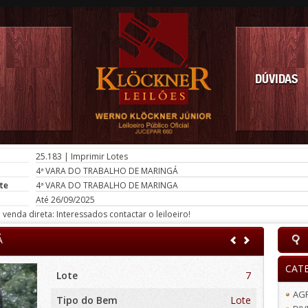
DÚVIDAS
25.183
|
Imprimir Lotes
4ª VARA DO TRABALHO DE MARINGÁ
te
4ª VARA DO TRABALHO DE MARINGA
Até 26/09/2025
venda direta: Interessados contactar o leiloeiro!
Á
CAT
Lote
7
AG
Tipo do Bem
Lote