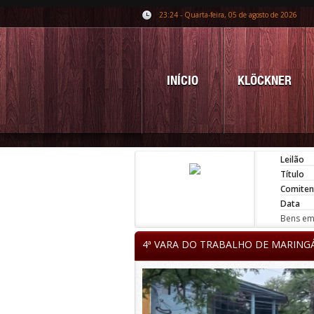
23:24 - Quarta-feira, 05 de agosto de 2026
INÍCIO
KLÖCKNER
Leilão
Título
Comiten
Data
Bens em 
4ª VARA DO TRABALHO DE MARING