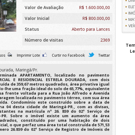
DI
EL
Valor de Avaliação
R$
1.600.000,00
IMÓ
Valor Inicial
R$ 800.000,00
MA
VE
Status
Aberto para Lances
Número de visitas
2369
Tem 
Le
sos
Imprimir Lote
Curtir no Facebook
Twittar
ourada, Maringá/Pr.
erminada APARTAMENTO, localizado no pavimento
CIAL E RESIDENCIAL ESTRELA DOURADA, com dois
uída de 359,67 metros quadrados, área privativa igual
o-lhe uma fração ideal do solo de 65,77%, equivalente
a frente voltada para a Rua João Alfredo e Avenida
garagem localizada no pavimento térreo, com sua área
ruída. Condomínio este construído sobre a data de
a 04 desta cidade de Maringá-PR., com as divisas,
tantes na matrícula nº 26. 859 do 02º Serviço de
á-PR. Sobre o imóvel existe um aumento da área
uadrados, constituído por uma habitação de dois
cial, o que perfaz uma área total construída de 571,53
ero 26.859 do 02º Serviço de Registro de Imóveis de