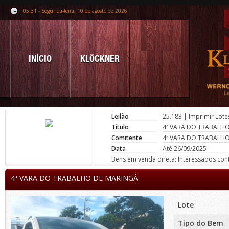
05:31 - Segunda-feira, 10 de agosto de 2026
INÍCIO
KLÖCKNER
Leilão
25.183
|
Imprimir Lote
Título
4ª VARA DO TRABALH
Comitente
4ª VARA DO TRABALH
Data
Até 26/09/2025
Bens em venda direta: Interessados conta
4ª VARA DO TRABALHO DE MARINGÁ
Lote
Tipo do Bem