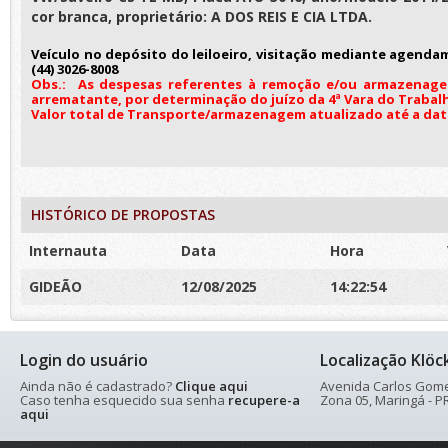
cor branca, proprietário: A DOS REIS E CIA LTDA.
Veículo no depósito do leiloeiro, visitação mediante agenda
(44) 3026-8008
Obs.:
As despesas referentes à remoção e/ou armazenage
arrematante, por determinação do juízo da 4ª Vara do Trabal
Valor total de Transporte/armazenagem atualizado até a data d
HISTÓRICO DE PROPOSTAS
Internauta
Data
Hora
GIDEÃO
12/08/2025
14:22:54
Login do usuário
Localização Klöc
Ainda não é cadastrado?
Clique aqui
Avenida Carlos Gomes
Caso tenha esquecido sua senha
recupere-a
Zona 05, Maringá - PR
aqui