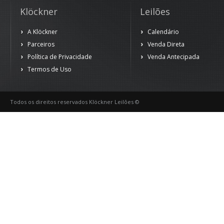
Klöckner
Leilões
A Klöckner
Calendário
Parceiros
Venda Direta
Política de Privacidade
Venda Antecipada
Termos de Uso
Todos os direitos reservados Klöckner Leilões ©