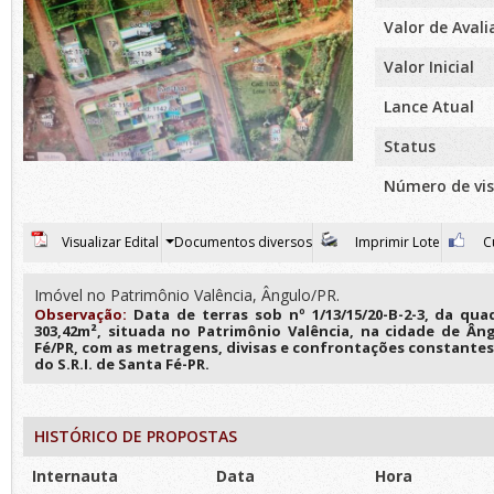
Valor de Aval
Valor Inicial
Lance Atual
Status
Número de vis
Visualizar Edital
Documentos diversos
Imprimir Lote
Cu
Imóvel no Patrimônio Valência, Ângulo/PR.
Observação:
Data de terras sob nº 1/13/15/20-B-2-3, da qu
303,42m², situada no Patrimônio Valência, na cidade de Ân
Fé/PR, com as metragens, divisas e confrontações constantes 
do S.R.I. de Santa Fé-PR.
HISTÓRICO DE PROPOSTAS
Internauta
Data
Hora