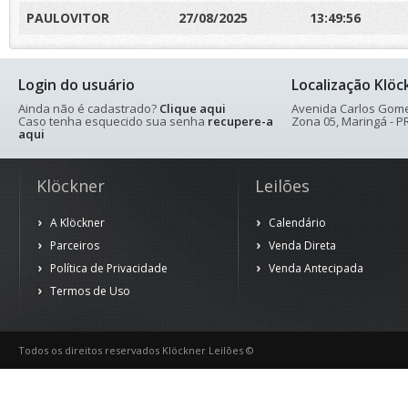
PAULOVITOR
27/08/2025
13:49:56
Login do usuário
Localização Klöc
Ainda não é cadastrado?
Clique aqui
Avenida Carlos Gomes
Caso tenha esquecido sua senha
recupere-a
Zona 05, Maringá - PR
aqui
Klöckner
Leilões
A Klöckner
Calendário
Parceiros
Venda Direta
Política de Privacidade
Venda Antecipada
Termos de Uso
Todos os direitos reservados Klöckner Leilões ©