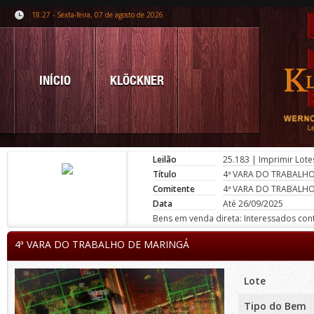
18:27 - Sexta-feira, 07 de agosto de 2026
INÍCIO
KLÖCKNER
Leilão
25.183
|
Imprimir Lote
Título
4ª VARA DO TRABALH
Comitente
4ª VARA DO TRABALH
Data
Até 26/09/2025
Bens em venda direta: Interessados conta
4ª VARA DO TRABALHO DE MARINGÁ
Lote
Tipo do Bem