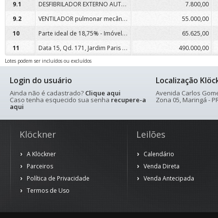
DESFIBRILADOR EXTERNO AUTOMÁTICO – ISIS
9.1
7.800,00
VENTILADOR pulmonar mecânico, marca VYAIRE
9.2
55.000,00
Parte ideal de 18,75% - Imóvel no Jd. Oásis, em Maringá/Pr.
10
65.625,00
Data 15, Qd. 171, Jardim Paris II, Maringá -PR.
11
490.000,00
Lotes podem ser incluídos ou excluídos
Login do usuário
Localização Klöc
Ainda não é cadastrado?
Clique aqui
Avenida Carlos Gomes
Caso tenha esquecido sua senha
recupere-a
Zona 05, Maringá - PR
aqui
Klöckner
Leilões
A Klöckner
Calendário
Parceiros
Venda Direta
Política de Privacidade
Venda Antecipada
Termos de Uso