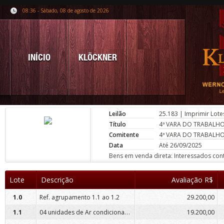
08:36 - Sábado, 08 de agosto de 2026
INÍCIO
KLÖCKNER
Leilão
25.183
|
Imprimir Lote
Título
4ª VARA DO TRABALH
Comitente
4ª VARA DO TRABALH
Data
Até 26/09/2025
Bens em venda direta: Interessados conta
Lote
Descrição
Avaliação R$
1.0
Ref. agrupamento 1.1 ao 1.2
29.200,00
04 unidades de Ar condicionado, samsung
1.1
19.200,00