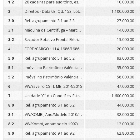
20 cadeiras para auditório, estofadas em couro sintético
1.2
10.000,00
Direitos - Data 03, Qd. 153, Lot. Sumaré, Maringá/Pr.
2
1.100.000,00
3.0
Ref. agrupamento 3.1 ao 3.3
27.000,00
Máquina de Centrífuga – Marca LAVEXMIL
3.1
14.000,00
Secador Rotativo Frontal Elétrico – Marca Lavexmil
3.2
13.000,00
4
FORD/CARGO 1114, 1986/1986
20.000,00
5.0
Ref. agrupamento 5.1 ao 5.2
93.000,00
Imóvel no Patrimônio Valência, Ângulo/PR.
5.1
35.000,00
Imóvel no Patrimônio Valência, Ângulo/PR.
5.2
58.000,00
6
VW/Saveiro CS TL MB, 2014/2015
47.000,00
Unidade “C” do Cond. Res. Estrela Dourada, Maringá/Pr.
7
1.600.000,00
8.0
Ref. agrupamento 8.1 ao 8.2
44.000,00
VW/KOMBI, Ano/Modelo 2010/2010
8.1
32.000,00
VW/Kombi, ano/modelo 1997/1998
8.2
12.000,00
9.0
Ref. agrupamento 9.1 ao 9.2
62.800,00