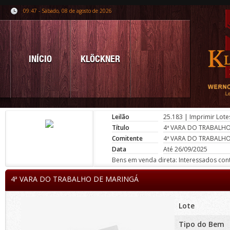
09:47 - Sábado, 08 de agosto de 2026
INÍCIO
KLÖCKNER
Leilão
25.183
|
Imprimir Lote
Título
4ª VARA DO TRABALH
Comitente
4ª VARA DO TRABALH
Data
Até 26/09/2025
Bens em venda direta: Interessados conta
4ª VARA DO TRABALHO DE MARINGÁ
Lote
Tipo do Bem