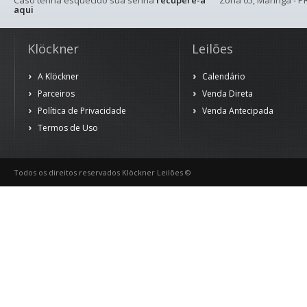
Caso tenha esquecido sua senha
recupere-a
Zona 05, Maringá - PR
aqui
Klöckner
Leilões
A Klöckner
Calendário
Parceiros
Venda Direta
Política de Privacidade
Venda Antecipada
Termos de Uso
Todos os direitos reservados Klöckner Leilões ©