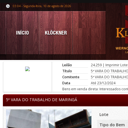
03:04 - Segunda-feira, 10 de agosto de 2026
INÍCIO
KLÖCKNER
Leilão
24.259
|
Imprimir Lote
Título
5ª VARA DO TRABALH
Comitente
5ª VARA DO TRABALH
Data
Até 23/12/2024
Bens em venda direta: Interessados conta
5ª VARA DO TRABALHO DE MARINGÁ
Lote
Tipo do Bem