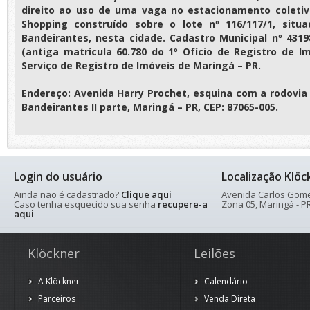
direito ao uso de uma vaga no estacionamento coletiv
Shopping construído sobre o lote nº 116/117/1, situa
Bandeirantes, nesta cidade. Cadastro Municipal nº 43198
(antiga matrícula 60.780 do 1º Ofício de Registro de I
Serviço de Registro de Imóveis de Maringá – PR.
Endereço: Avenida Harry Prochet, esquina com a rodovia 
Bandeirantes II parte, Maringá – PR, CEP: 87065-005.
Login do usuário
Localização Klöc
Ainda não é cadastrado?
Clique aqui
Avenida Carlos Gomes
Caso tenha esquecido sua senha
recupere-a
Zona 05, Maringá - PR
aqui
Klöckner
Leilões
A Klöckner
Calendário
Parceiros
Venda Direta