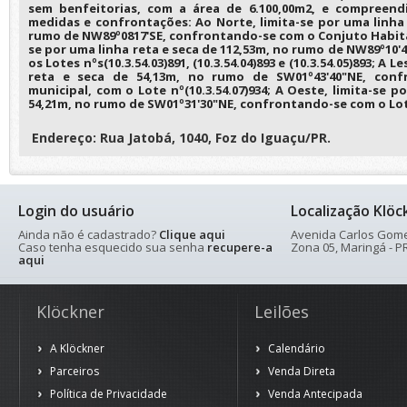
sem benfeitorias, com a área de 6.100,00m2, e compreend
medidas e confrontações: Ao Norte, limita-se por uma linha 
rumo de NW89º0817'SE, confrontando-se com o Conjuto Habitac
se por uma linha reta e seca de 112,53m, no rumo de NW89º10
os Lotes nºs(10.3.54.03)891, (10.3.54.04)893 e (10.3.54.05)893; A 
reta e seca de 54,13m, no rumo de SW01º43'40"NE, conf
municipal, com o Lote nº(10.3.54.07)934; A Oeste, limita-se p
54,21m, no rumo de SW01º31'30"NE, confrontando-se com o Lote
Endereço: Rua Jatobá, 1040, Foz do Iguaçu/PR.
Login do usuário
Localização Klöc
Ainda não é cadastrado?
Clique aqui
Avenida Carlos Gomes
Caso tenha esquecido sua senha
recupere-a
Zona 05, Maringá - PR
aqui
Klöckner
Leilões
A Klöckner
Calendário
Parceiros
Venda Direta
Política de Privacidade
Venda Antecipada