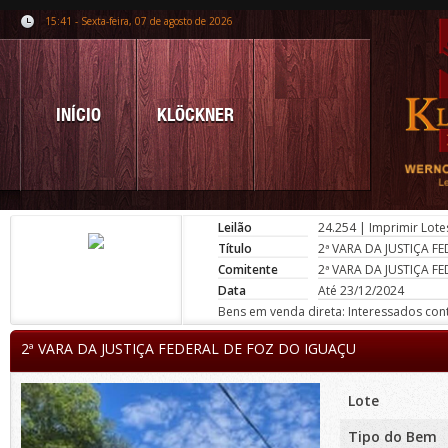
15:41 - Sexta-feira, 07 de agosto de 2026
INÍCIO
KLÖCKNER
Leilão
24.254
|
Imprimir Lote
Título
2ª VARA DA JUSTIÇA F
Comitente
2ª VARA DA JUSTIÇA F
Data
Até 23/12/2024
Bens em venda direta: Interessados conta
2ª VARA DA JUSTIÇA FEDERAL DE FOZ DO IGUAÇU
Lote
Tipo do Bem