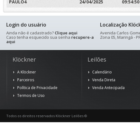
PAULO4
24/04/2025
09:54:50
Login do usuário
Localização Klöc
Ainda não é cadastrado?
Clique aqui
Avenida Carlos Gomes
Caso tenha esquecido sua senha
recupere-a
Zona 05, Maringá - PR
aqui
Klöckner
Leilões
A Klöckner
Calendário
Parceiros
Venda Direta
Política de Privacidade
Venda Antecipada
Termos de Uso
Todos os direitos reservados Klöckner Leilões ©