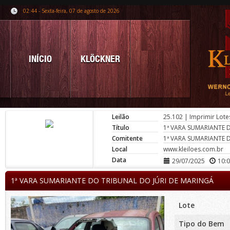
02:44 - Sexta-feira, 07 de agosto de 2026
INÍCIO
KLÖCKNER
Leilão
25.102
|
Imprimir Lote
Título
1ª VARA SUMARIANTE 
Comitente
1ª VARA SUMARIANTE 
Local
www.kleiloes.com.br
Data
29/07/2025
10:
1ª VARA SUMARIANTE DO TRIBUNAL DO JÚRI DE MARINGÁ
Lote
Tipo do Bem