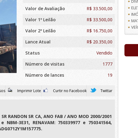
DI
EL
Valor de Avaliação
R$
33.500,00
IMÓ
Valor 1º Leilão
R$ 33.500,00
MA
VE
Valor 2º Leilão
R$ 16.750,00
Lance Atual
R$ 20.350,00
Status
Vendido
Número de visitas
1777
Número de lances
19
sos
Imprimir Lote
Curtir no Facebook
Twittar
SR RANDON SR CA, ANO FAB / ANO MOD 2000/2001
 e NBM-3E31, RENAVAM: 750339977 e 750341564,
ADG0712Y1M157775.