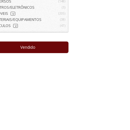
VERSOS
(148)
ETROS/ELETRÔNICOS
(3)
VEIS
(205)
>
TERIAIS/EQUIPAMENTOS
(38)
ÍCULOS
(47)
>
Vendido