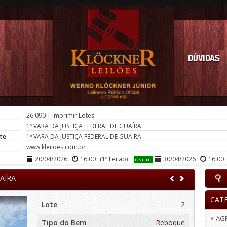
DÚVIDAS
26.090
|
Imprimir Lotes
1º VARA DA JUSTIÇA FEDERAL DE GUAÍRA
te
1ª VARA DA JUSTIÇA FEDERAL DE GUAÍRA
www.kleiloes.com.br
20/04/2026
16:00
(1º Leilão)
30/04/2026
16:00
ONLINE
UAÍRA
CAT
Lote
2
AG
Tipo do Bem
Reboque