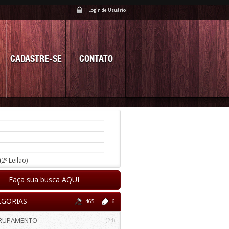
Login de Usuário
CADASTRE-SE
CONTATO
(2º Leilão)
Faça sua busca AQUI
EGORIAS
465
6
RUPAMENTO
(24)