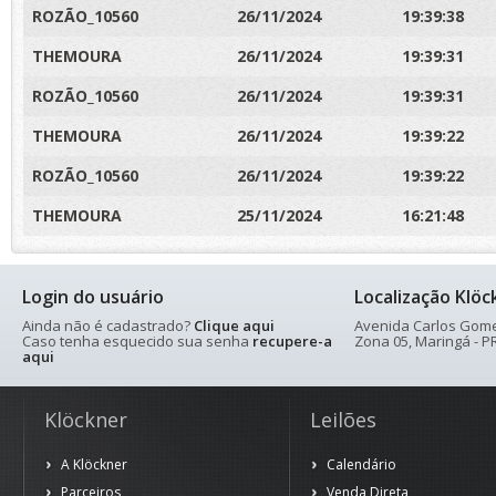
ROZÃO_10560
26/11/2024
19:39:38
THEMOURA
26/11/2024
19:39:31
ROZÃO_10560
26/11/2024
19:39:31
THEMOURA
26/11/2024
19:39:22
ROZÃO_10560
26/11/2024
19:39:22
THEMOURA
25/11/2024
16:21:48
Login do usuário
Localização Klöc
Ainda não é cadastrado?
Clique aqui
Avenida Carlos Gomes
Caso tenha esquecido sua senha
recupere-a
Zona 05, Maringá - PR
aqui
Klöckner
Leilões
A Klöckner
Calendário
Parceiros
Venda Direta