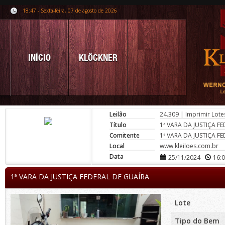
18:47 - Sexta-feira, 07 de agosto de 2026
INÍCIO
KLÖCKNER
Leilão
24.309
|
Imprimir Lote
Título
1ª VARA DA JUSTIÇA F
Comitente
1ª VARA DA JUSTIÇA F
Local
www.kleiloes.com.br
Data
25/11/2024
16:
1ª VARA DA JUSTIÇA FEDERAL DE GUAÍRA
Lote
Tipo do Bem