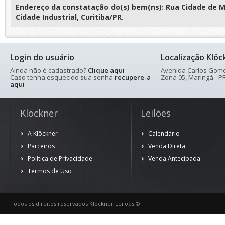
Endereço da constatação do(s) bem(ns): Rua Cidade de Ma
Cidade Industrial, Curitiba/PR.
Login do usuário
Localização Klöc
Ainda não é cadastrado?
Clique aqui
Avenida Carlos Gomes
Caso tenha esquecido sua senha
recupere-a
Zona 05, Maringá - PR
aqui
Klöckner
Leilões
A Klöckner
Calendário
Parceiros
Venda Direta
Política de Privacidade
Venda Antecipada
Termos de Uso
Todos os direitos reservados Klöckner Leilões ©