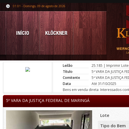
01:01 - Domingo, 09 de agosto de 2026
INÍCIO
KLÖCKNER
Leilão
25.185
|
Imprimir Lote
Título
5ª VARA DA JUSTIÇA F
Comitente
5ª VARA DA JUSTIÇA F
Data
Até 31/10/2025
Bens em venda direta: Interessados conta
5ª VARA DA JUSTIÇA FEDERAL DE MARINGÁ
Lote
Tipo do Bem