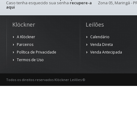
Caso tenha esquecido sua senha
recupere-a
Zona 05, Maringá - PR
aqui
Klöckner
Leilões
A Klöckner
Calendário
Parceiros
Venda Direta
Política de Privacidade
Venda Antecipada
Termos de Uso
Todos os direitos reservados Klöckner Leilões ©