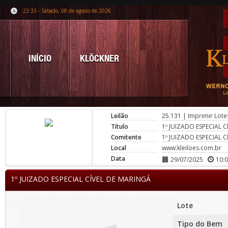
23:33 - Sábado, 08 de agosto de 2026
INÍCIO
KLÖCKNER
Leilão
25.131
|
Imprimir Lote
Título
1º JUIZADO ESPECIAL 
Comitente
1º JUIZADO ESPECIAL 
Local
www.kleiloes.com.br
Data
29/07/2025
10:
1º JUIZADO ESPECIAL CÍVEL DE MARINGÁ
Lote
Tipo do Bem