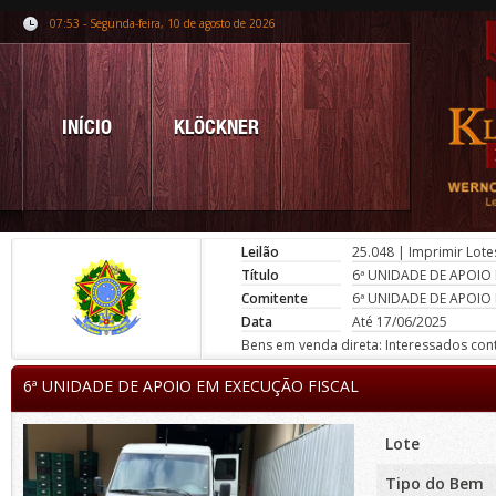
07:53 - Segunda-feira, 10 de agosto de 2026
INÍCIO
KLÖCKNER
Leilão
25.048
|
Imprimir Lote
Título
6ª UNIDADE DE APOIO
Comitente
6ª UNIDADE DE APOIO
Data
Até 17/06/2025
Bens em venda direta: Interessados conta
6ª UNIDADE DE APOIO EM EXECUÇÃO FISCAL
Lote
Tipo do Bem