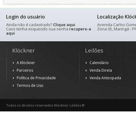
Login do usuário
Localização Klöc
Ainda não é cadastrado?
Clique aqui
Avenida Carlos Gomes
Caso tenha esquecido sua senha
recupere-a
Zona 05, Maringá - PR
aqui
Klöckner
Leilões
A Klöckner
Calendário
Parceiros
Venda Direta
Política de Privacidade
Venda Antecipada
Termos de Uso
Todos os direitos reservados Klöckner Leilões ©