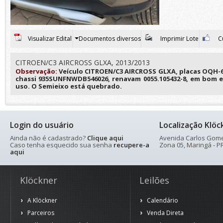
Visualizar Edital
Documentos diversos
Imprimir Lote
Cu
CITROEN/C3 AIRCROSS GLXA, 2013/2013
Observação:
Veículo CITROEN/C3 AIRCROSS GLXA, placas OQH-6
chassi 935SUNFNWDB546026, renavam 0055.105432-8, em bom 
uso. O Semieixo está quebrado.
Login do usuário
Localização Klöc
Ainda não é cadastrado?
Clique aqui
Avenida Carlos Gomes
Caso tenha esquecido sua senha
recupere-a
Zona 05, Maringá - PR
aqui
Klöckner
Leilões
A Klöckner
Calendário
Parceiros
Venda Direta