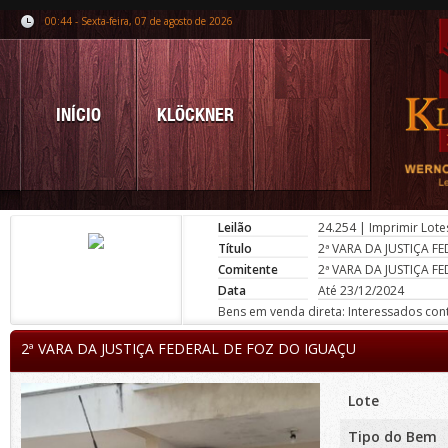
00:44 - Sexta-feira, 07 de agosto de 2026
INÍCIO
KLÖCKNER
Leilão
24.254
|
Imprimir Lote
Título
2ª VARA DA JUSTIÇA F
Comitente
2ª VARA DA JUSTIÇA F
Data
Até 23/12/2024
Bens em venda direta: Interessados conta
2ª VARA DA JUSTIÇA FEDERAL DE FOZ DO IGUAÇU
Lote
Tipo do Bem