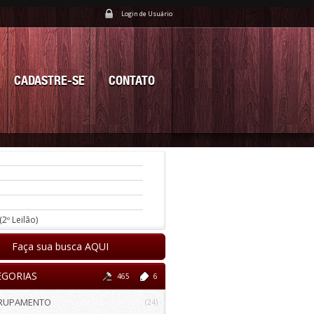
Login de Usuário
CADASTRE-SE
CONTATO
(2º Leilão)
Faça sua busca AQUI
EGORIAS
465
6
RUPAMENTO
(24)