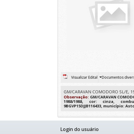
Visualizar Edital
Documentos diver
GM/CARAVAN COMODORO SL/E, 1
Observação:
GM/CARAVAN COMODORO
1988/1988, cor: cinza, combus
9BGVP15DJJB116433, município: Ast
Login do usuário