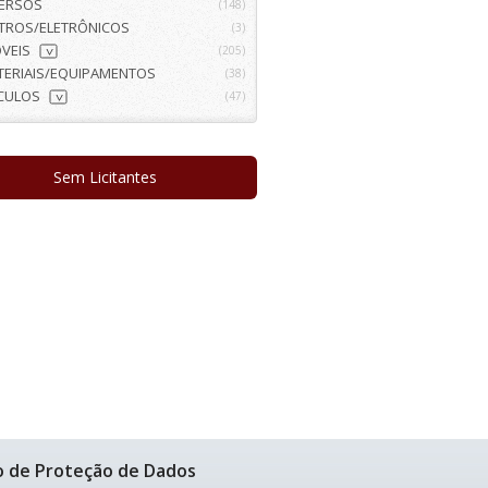
VERSOS
(148)
ETROS/ELETRÔNICOS
(3)
VEIS
(205)
>
TERIAIS/EQUIPAMENTOS
(38)
ÍCULOS
(47)
>
Sem Licitantes
o de Proteção de Dados