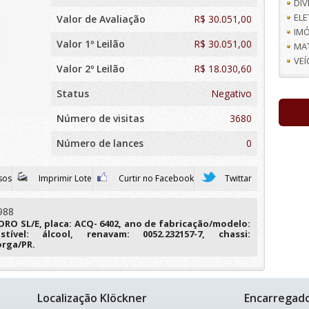
DI
EL
Valor de Avaliação
R$
30.051,00
IMÓ
Valor 1º Leilão
R$ 30.051,00
MA
VE
Valor 2º Leilão
R$ 18.030,60
Status
Negativo
Número de visitas
3680
Número de lances
0
sos
Imprimir Lote
Curtir no Facebook
Twittar
988
 SL/E, placa: ACQ- 6402, ano de fabricação/modelo:
tível: álcool, renavam: 0052.232157-7, chassi:
orga/PR.
Localização Klöckner
Encarregad