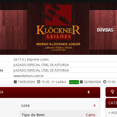
DÚVIDAS
26.114
|
Imprimir Lotes
JUIZADO ESPECIAL CÍVEL DE ASTORGA
te
JUIZADO ESPECIAL CÍVEL DE ASTORGA
www.kleiloes.com.br
19/05/2026
15:30
(1º Leilão)
02/06/2026
15:30
ONLINE
GA
CAT
Lote
4
AG
Tipo do Bem
Carro