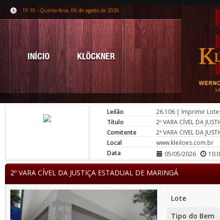
19:19 - Quinta-feira, 06 de agosto de 2026
INÍCIO
KLÖCKNER
Leilão
26.106
|
Imprimir Lote
Título
2º VARA CÍVEL DA JUS
Comitente
2ª VARA CIVEL DA JUS
Local
www.kleiloes.com.br
Data
05/05/2026
10:
2º VARA CÍVEL DA JUSTIÇA ESTADUAL DE MARINGÁ
Lote
Tipo do Bem