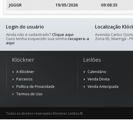
JGGGR
19/05/2026
09:08:35
Login do usuário
Localização Klöc
Ainda não é cadastrado?
Clique aqui
Avenida Carlos Gomes
Caso tenha esquecido sua senha
recupere-a
Zona 05, Maringá - PR
aqui
Klöckner
Leilões
A Klöckner
Calendário
Parceiros
Venda Direta
Política de Privacidade
Venda Antecipada
Termos de Uso
Todos os direitos reservados Klöckner Leilões ©