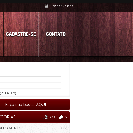
Login de Usuário
CADASTRE-SE
CONTATO
(2º Leilão)
Faça sua busca AQUI
EGORIAS
479
6
RUPAMENTO
(26)