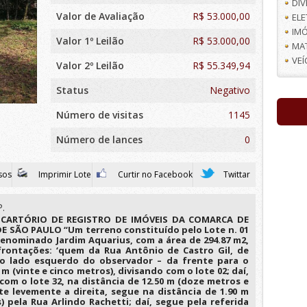
DI
Valor de Avaliação
R$
53.000,00
EL
IMÓ
Valor 1º Leilão
R$ 53.000,00
MA
VE
Valor 2º Leilão
R$ 55.349,94
Status
Negativo
Número de visitas
1145
Número de lances
0
sos
Imprimir Lote
Curtir no Facebook
Twittar
P.
 CARTÓRIO DE REGISTRO DE IMÓVEIS DA COMARCA DE
 SÃO PAULO “Um terreno constituído pelo Lote n. 01
enominado Jardim Aquarius, com a área de 294.87 m2,
rontações: ‘quem da Rua Antônio de Castro Gil, de
do lado esquerdo do observador – da frente para o
m (vinte e cinco metros), divisando com o lote 02; daí,
 com o lote 32, na distância de 12.50 m (doze metros e
te levemente a direita, segue na distância de 1.90 m
pela Rua Arlindo Rachetti; daí, segue pela referida