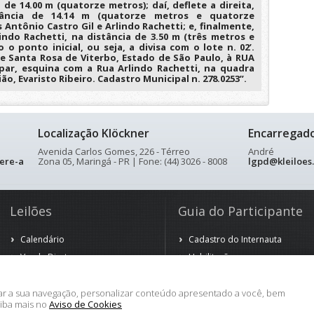
 de 14.00 m (quatorze metros); daí, deflete a direita,
tância de 14.14 m (quatorze metros e quatorze
 Antônio Castro Gil e Arlindo Rachetti; e, finalmente,
indo Rachetti, na distância de 3.50 m (três metros e
o ponto inicial, ou seja, a divisa com o lote n. 02’.
e Santa Rosa de Viterbo, Estado de São Paulo, à RUA
ar, esquina com a Rua Arlindo Rachetti, na quadra
o, Evaristo Ribeiro. Cadastro Municipal n. 278.0253”.
Localização Klöckner
Encarregad
Avenida Carlos Gomes, 226 - Térreo
André
ere-a
Zona 05, Maringá - PR | Fone: (44) 3026 - 8008
lgpd@kleiloes
Leilões
Guia do Participante
Calendário
Cadastro do Internauta
Venda Direta
Habilitação
Venda Antecipada
Arrematação
Observação
rar a sua navegação, personalizar conteúdo apresentado a você, bem
aiba mais no
Aviso de Cookies