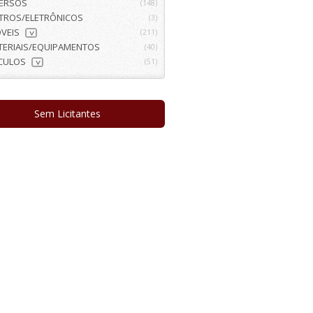
VERSOS
(148)
ETROS/ELETRÔNICOS
(3)
VEIS
(211)
>
TERIAIS/EQUIPAMENTOS
(40)
ÍCULOS
(51)
>
Sem Licitantes