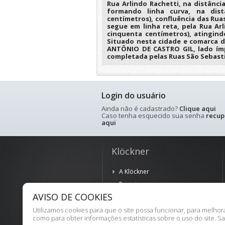
Rua Arlindo Rachetti, na distância
formando linha curva, na dis
centímetros), confluência das Ruas
segue em linha reta, pela Rua Arl
cinquenta centímetros), atingindo 
Situado nesta cidade e comarca d
ANTÔNIO DE CASTRO GIL, lado ímp
completada pelas Ruas São Sebastiã
Login do usuário
Ainda não é cadastrado?
Clique aqui
Caso tenha esquecido sua senha
recup
aqui
Klöckner
A Klöckner
Parceiros
AVISO DE COOKIES
Política de Privacidade
Termos de Uso
Utilizamos cookies para que o site possa funcionar, para melho
como para obter informações estatísticas sobre o uso do site. S