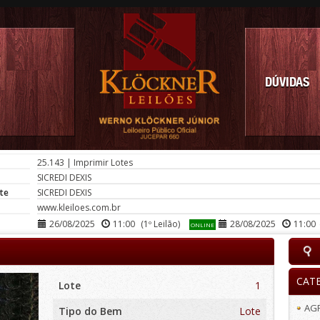
DÚVIDAS
25.143
|
Imprimir Lotes
SICREDI DEXIS
te
SICREDI DEXIS
www.kleiloes.com.br
26/08/2025
11:00
(1º Leilão)
28/08/2025
11:00
ONLINE
CAT
Lote
1
AG
Tipo do Bem
Lote