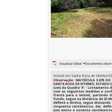
Visualizar Edital
Documentos diver
Imóvel em Santa Rosa de Viterbo/S
Observação:
MATRÍCULA 3.678 DO
SANTA ROSA DE VITERBO, ESTADO DE
(um) da Quadra ‘X’ - Loteamento d
com as seguintes medidas e conf
frente para o imóvel, partindo 
fundo, segue na distância de 25.00 
deflete a direita, segue divisando
cinquenta centímetros; daí, defle
(um metro e noventa centímetros) 