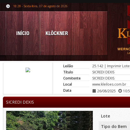
18:28 - Sexta-feira, 07 de agosto de 2026
INÍCIO
KLÖCKNER
Leilão
25.142
|
Imprimir Lote
Título
SICREDI DEXIS
Comitente
SICREDI DEXIS
Local
www.kleiloes.com.br
Data
26/08/2025
10:
SICREDI DEXIS
Lote
Tipo do Bem