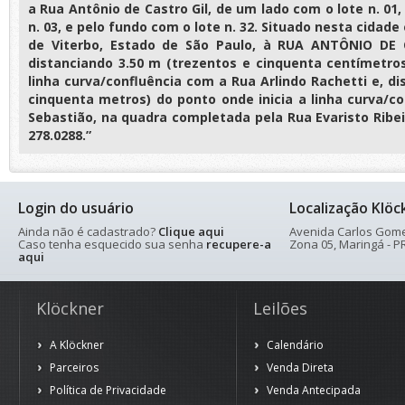
a Rua Antônio de Castro Gil, de um lado com o lote n. 01,
n. 03, e pelo fundo com o lote n. 32. Situado nesta cidad
de Viterbo, Estado de São Paulo, à RUA ANTÔNIO DE 
distanciando 3.50 m (trezentos e cinquenta centímetros
linha curva/confluência com a Rua Arlindo Rachetti e, d
cinquenta metros) do ponto onde inicia a linha curva/c
Sebastião, na quadra completada pela Rua Evaristo Ribei
278.0288.”
Login do usuário
Localização Klöc
Ainda não é cadastrado?
Clique aqui
Avenida Carlos Gomes
Caso tenha esquecido sua senha
recupere-a
Zona 05, Maringá - PR
aqui
Klöckner
Leilões
A Klöckner
Calendário
Parceiros
Venda Direta
Política de Privacidade
Venda Antecipada