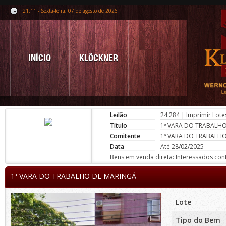
21:11 - Sexta-feira, 07 de agosto de 2026
INÍCIO
KLÖCKNER
Leilão
24.284
|
Imprimir Lote
Título
1ª VARA DO TRABALH
Comitente
1ª VARA DO TRABALH
Data
Até 28/02/2025
Bens em venda direta: Interessados conta
1ª VARA DO TRABALHO DE MARINGÁ
Lote
Tipo do Bem