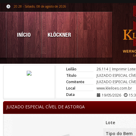
20:28 - Sábado, 08 de agosto de 2026
INÍCIO
KLÖCKNER
Leilão
26.114
|
Imprimir Lote
Título
JUIZADO ESPECIAL CÍV
Comitente
JUIZADO ESPECIAL CÍV
Local
www.kleiloes.com.br
Data
19/05/2026
15:
JUIZADO ESPECIAL CÍVEL DE ASTORGA
Lote
Tipo do Bem