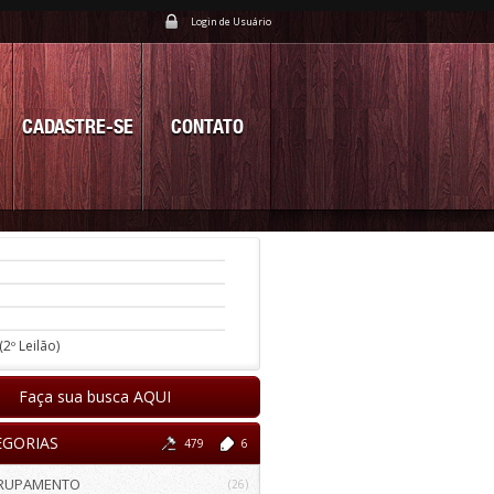
Login de Usuário
CADASTRE-SE
CONTATO
(2º Leilão)
Faça sua busca AQUI
EGORIAS
479
6
RUPAMENTO
(26)