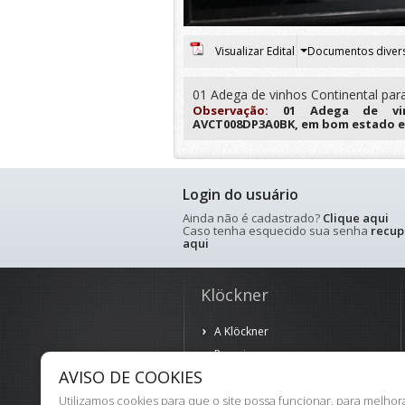
Visualizar Edital
Documentos diver
01 Adega de vinhos Continental para
Observação:
01 Adega de vin
AVCT008DP3A0BK, em bom estado 
Login do usuário
Ainda não é cadastrado?
Clique aqui
Caso tenha esquecido sua senha
recup
aqui
Klöckner
A Klöckner
Parceiros
AVISO DE COOKIES
Política de Privacidade
Termos de Uso
Utilizamos cookies para que o site possa funcionar, para melho