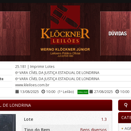
DÚVIDAS
25.181
|
Imprimir Lotes
6ª VARA CÍVEL DA JUSTIÇA ESTADUAL DE LONDRINA
te
6ª VARA CÍVEL DA JUSTIÇA ESTADUAL DE LONDRINA
www.kleiloes.com.br
13/08/2025
10:00
(1º Leilão)
27/08/2025
10:00
ONLINE
AL DE LONDRINA
CAT
Lote
1.3
AG
Tipo do Bem
Bens diversos