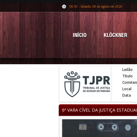
08:30 - Sábado, 08 de agosto de 2026
INÍCIO
KLÖCKNER
Leilão
Título
Comiten
Local
Data
6ª VARA CÍVEL DA JUSTIÇA ESTADU