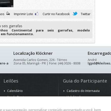
sos
Imprimir Lote
Curtir no Facebook
Twittar
 seis garrafas
hos Continental para seis garrafas, modelo
e em funcionamento.
Localização Klöckner
Encarregad
Avenida Carlos Gomes, 226 - Térreo
André
ere-a
Zona 05, Maringá - PR | Fone: (44) 3026 - 8008
lgpd@kleiloes
Leilões
Guia do Participante
Calendário
Cadastro do Internauta
Venda Direta
Habilitação
Venda Antecipada
Arrematação
Observação
rar a sua navegação, personalizar conteúdo apresentado a você, bem