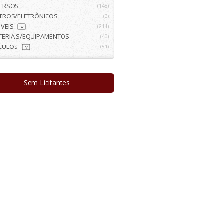
VERSOS
(148)
ETROS/ELETRÔNICOS
(3)
VEIS
(211)
>
TERIAIS/EQUIPAMENTOS
(40)
ÍCULOS
(51)
>
Sem Licitantes