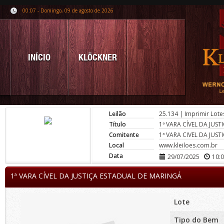
00:07 - Domingo, 09 de agosto de 2026
INÍCIO
KLÖCKNER
Leilão
25.134
|
Imprimir Lote
Título
1ª VARA CÍVEL DA JUS
Comitente
1ª VARA CIVEL DA JUS
Local
www.kleiloes.com.br
Data
29/07/2025
10:
1ª VARA CÍVEL DA JUSTIÇA ESTADUAL DE MARINGÁ
Lote
Tipo do Bem