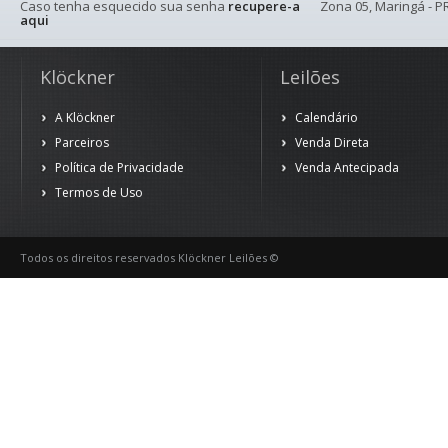
Caso tenha esquecido sua senha
recupere-a
Zona 05, Maringá - PR
aqui
Klöckner
Leilões
A Klöckner
Calendário
Parceiros
Venda Direta
Política de Privacidade
Venda Antecipada
Termos de Uso
Todos os direitos reservados Klöckner Leilões ©