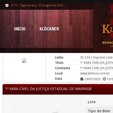
07:57 - Segunda-feira, 10 de agosto de 2026
INÍCIO
KLÖCKNER
Leilão
25.134
|
Imprimir Lote
Título
1ª VARA CÍVEL DA JUS
Comitente
1ª VARA CIVEL DA JUS
Local
www.kleiloes.com.br
Data
29/07/2025
10:
1ª VARA CÍVEL DA JUSTIÇA ESTADUAL DE MARINGÁ
Lote
Tipo do Bem