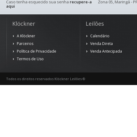
Caso tenha esquecido sua senha
recupere-a
Zona 05, Maringá - PR
aqui
Klöckner
Leilões
A Klöckner
Calendário
Parceiros
Venda Direta
Política de Privacidade
Venda Antecipada
Termos de Uso
Todos os direitos reservados Klöckner Leilões ©