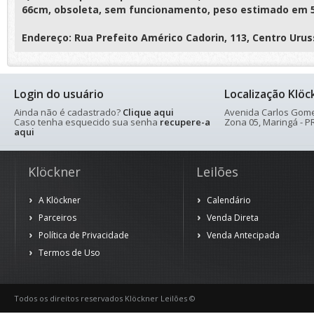
66cm, obsoleta, sem funcionamento, peso estimado em 5
Endereço: Rua Prefeito Américo Cadorin, 113, Centro Uru
Login do usuário
Localização Klöc
Ainda não é cadastrado?
Clique aqui
Avenida Carlos Gomes
Caso tenha esquecido sua senha
recupere-a
Zona 05, Maringá - PR
aqui
Klöckner
Leilões
A Klöckner
Calendário
Parceiros
Venda Direta
Política de Privacidade
Venda Antecipada
Termos de Uso
Todos os direitos reservados Klöckner Leilões ©