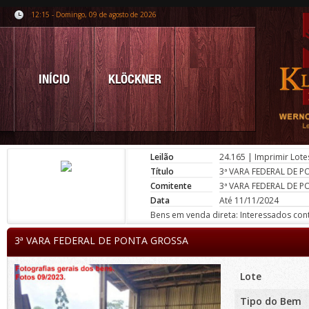
12:15 - Domingo, 09 de agosto de 2026
INÍCIO
KLÖCKNER
Leilão
24.165
|
Imprimir Lote
Título
3ª VARA FEDERAL DE 
Comitente
3ª VARA FEDERAL DE 
Data
Até 11/11/2024
Bens em venda direta: Interessados conta
3ª VARA FEDERAL DE PONTA GROSSA
Lote
Tipo do Bem