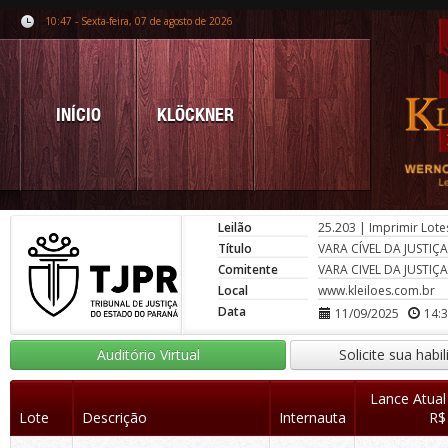
10:47 - Sexta-feira, 07 de agosto de 2026
INÍCIO
KLÖCKNER
Leilão
25.203
|
Imprimir Lote
Título
VARA CÍVEL DA JUSTIÇ
Comitente
VARA CIVEL DA JUSTIÇ
Local
www.kleiloes.com.br
Data
11/09/2025
14:
Auditório Virtual
Solicite sua habi
Lance Atual
Lote
Descrição
Internauta
R$