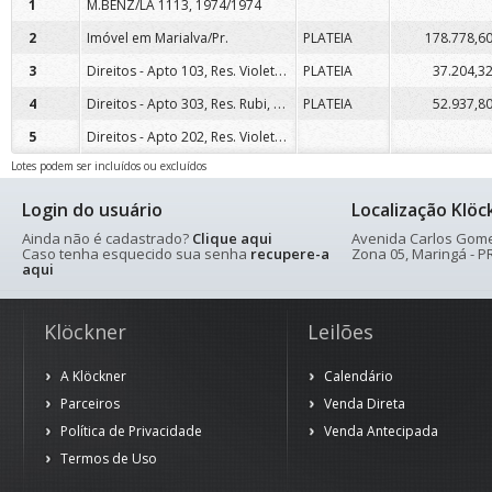
1
M.BENZ/LA 1113, 1974/1974
2
Imóvel em Marialva/Pr.
PLATEIA
178.778,6
Direitos - Apto 103, Res. Violeta, Marialva/Pr.
3
PLATEIA
37.204,3
Direitos - Apto 303, Res. Rubi, Marialva/Pr.
4
PLATEIA
52.937,8
Direitos - Apto 202, Res. Violeta, Marialva/Pr.
5
Lotes podem ser incluídos ou excluídos
Login do usuário
Localização Klöc
Ainda não é cadastrado?
Clique aqui
Avenida Carlos Gomes
Caso tenha esquecido sua senha
recupere-a
Zona 05, Maringá - PR
aqui
Klöckner
Leilões
A Klöckner
Calendário
Parceiros
Venda Direta
Política de Privacidade
Venda Antecipada
Termos de Uso