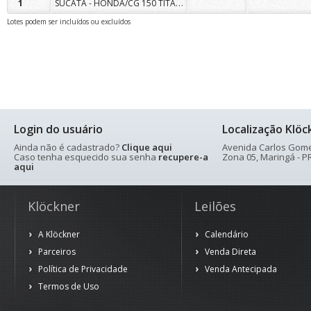
SUCATA - HONDA/CG 150 TITAN KS
1
Lotes podem ser incluídos ou excluídos
Login do usuário
Localização Klöc
Ainda não é cadastrado?
Clique aqui
Avenida Carlos Gomes
Caso tenha esquecido sua senha
recupere-a
Zona 05, Maringá - PR
aqui
Klöckner
Leilões
A Klöckner
Calendário
Parceiros
Venda Direta
Política de Privacidade
Venda Antecipada
Termos de Uso