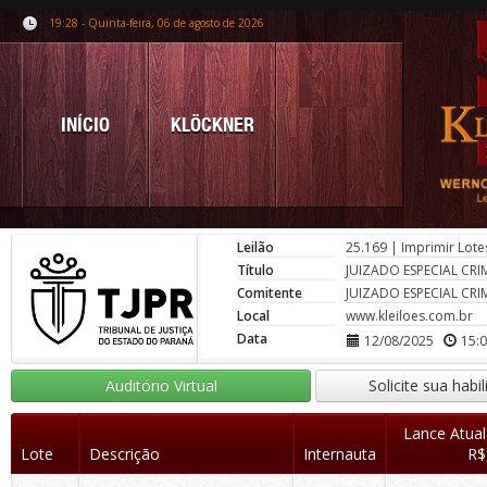
19:28 - Quinta-feira, 06 de agosto de 2026
INÍCIO
KLÖCKNER
Leilão
25.169
|
Imprimir Lote
Título
JUIZADO ESPECIAL CRI
Comitente
JUIZADO ESPECIAL CRI
Local
www.kleiloes.com.br
Data
12/08/2025
15:
Auditório Virtual
Solicite sua habi
Lance Atual
Lote
Descrição
Internauta
R$