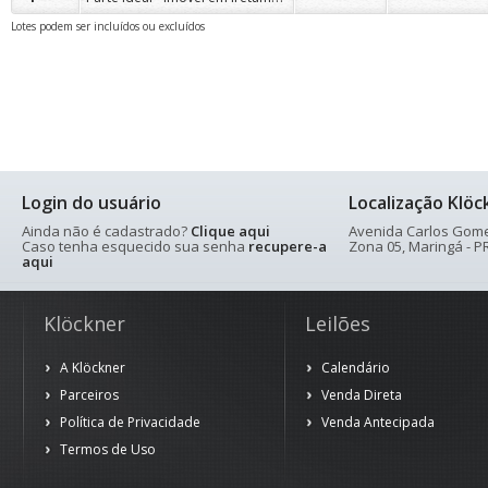
Lotes podem ser incluídos ou excluídos
Login do usuário
Localização Klöc
Ainda não é cadastrado?
Clique aqui
Avenida Carlos Gomes
Caso tenha esquecido sua senha
recupere-a
Zona 05, Maringá - PR
aqui
Klöckner
Leilões
A Klöckner
Calendário
Parceiros
Venda Direta
Política de Privacidade
Venda Antecipada
Termos de Uso