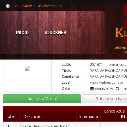
14:38 - Sábado, 08 de agosto de 2026
INÍCIO
KLÖCKNER
Leilão
25.167
|
Imprimir Lote
Título
VARA DA FAZENDA PUB
Comitente
VARA DA FAZENDA PÚB
Local
www.kleiloes.com.br
Data
06/08/2025
11:
Auditório Virtual
Solicite sua habi
Lance Atual
Lote
Descrição
Internauta
R$
Parte ideal - Imóvel em Iretama-PR
1