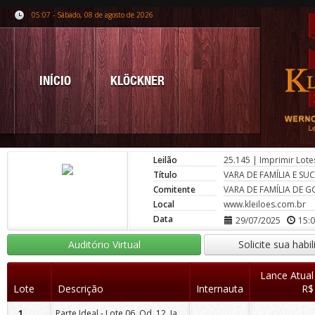
05:07 - Sábado, 08 de agosto de 2026
INÍCIO
KLÖCKNER
Leilão
25.145
|
Imprimir Lote
Título
VARA DE FAMÍLIA E SU
Comitente
VARA DE FAMÍLIA DE G
Local
www.kleiloes.com.br
Data
29/07/2025
15:
Auditório Virtual
Solicite sua habi
Lance Atual
Lote
Descrição
Internauta
R$
Parte Ideal - Lote 06, Qd. 12, Jardim Cristo Rey, Goioerê/PR.
1