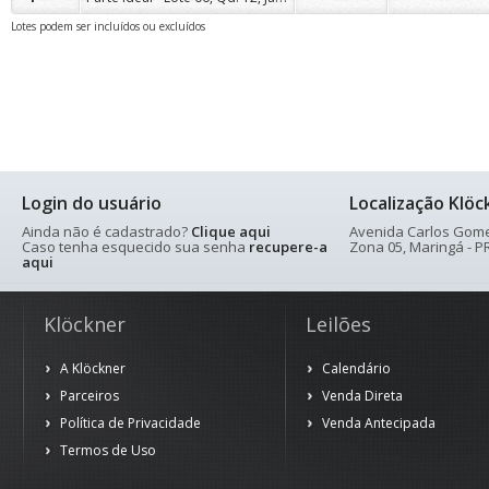
Lotes podem ser incluídos ou excluídos
Login do usuário
Localização Klöc
Ainda não é cadastrado?
Clique aqui
Avenida Carlos Gomes
Caso tenha esquecido sua senha
recupere-a
Zona 05, Maringá - PR
aqui
Klöckner
Leilões
A Klöckner
Calendário
Parceiros
Venda Direta
Política de Privacidade
Venda Antecipada
Termos de Uso