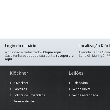
Login do usuário
Localização Klöc
Ainda não é cadastrado?
Clique aqui
Avenida Carlos Gomes
Caso tenha esquecido sua senha
recupere-a
Zona 05, Maringá - PR
aqui
Klöckner
Leilões
A Klöckner
Calendário
Parceiros
Venda Direta
Política de Privacidade
Venda Antecipada
Termos de Uso